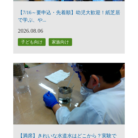
【7/16～要申込・先着順】幼児大歓迎！紙芝居
で学ぶ、や...
2026.08.06
子ども向け
家族向け
【満席】きれいな水道水はどこから？実験で