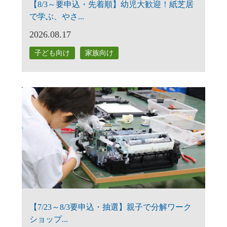
【8/3～要申込・先着順】幼児大歓迎！紙芝居
で学ぶ、やさ...
2026.08.17
子ども向け
家族向け
【7/23～8/3要申込・抽選】親子で分解ワーク
ショップ...