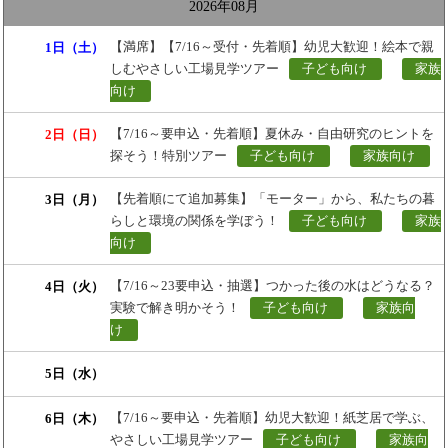
月
月
月
2026年08月
【満席】【7/16～受付・先着順】幼児大歓迎！絵本で親
1日（土）
しむやさしい工場見学ツアー
子ども向け
家族
向け
【7/16～要申込・先着順】夏休み・自由研究のヒントを
2日（日）
探そう！特別ツアー
子ども向け
家族向け
【先着順にて追加募集】「モーター」から、私たちの暮
3日（月）
らしと環境の関係を学ぼう！
子ども向け
家族
向け
【7/16～23要申込・抽選】つかった後の水はどうなる？
4日（火）
実験で解き明かそう！
子ども向け
家族向
け
5日（水）
【7/16～要申込・先着順】幼児大歓迎！紙芝居で学ぶ、
6日（木）
やさしい工場見学ツアー
子ども向け
家族向