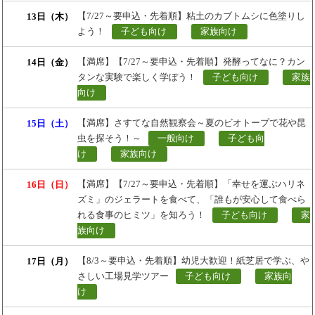
【7/27～要申込・先着順】粘土のカブトムシに色塗りし
13日（木）
よう！
子ども向け
家族向け
【満席】【7/27～要申込・先着順】発酵ってなに？カン
14日（金）
タンな実験で楽しく学ぼう！
子ども向け
家族
向け
【満席】さすてな自然観察会～夏のビオトープで花や昆
15日（土）
虫を探そう！～
一般向け
子ども向
け
家族向け
【満席】【7/27～要申込・先着順】「幸せを運ぶハリネ
16日（日）
ズミ」のジェラートを食べて、「誰もが安心して食べら
れる食事のヒミツ」を知ろう！
子ども向け
家
族向け
【8/3～要申込・先着順】幼児大歓迎！紙芝居で学ぶ、や
17日（月）
さしい工場見学ツアー
子ども向け
家族向
け