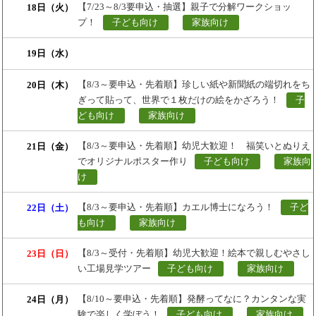
【7/23～8/3要申込・抽選】親子で分解ワークショッ
18日（火）
プ！
子ども向け
家族向け
19日（水）
【8/3～要申込・先着順】珍しい紙や新聞紙の端切れをち
20日（木）
ぎって貼って、世界で１枚だけの絵をかざろう！
子
ども向け
家族向け
【8/3～要申込・先着順】幼児大歓迎！ 福笑いとぬりえ
21日（金）
でオリジナルポスター作り
子ども向け
家族向
け
【8/3～要申込・先着順】カエル博士になろう！
子ど
22日（土）
も向け
家族向け
【8/3～受付・先着順】幼児大歓迎！絵本で親しむやさし
23日（日）
い工場見学ツアー
子ども向け
家族向け
【8/10～要申込・先着順】発酵ってなに？カンタンな実
24日（月）
験で楽しく学ぼう！
子ども向け
家族向け