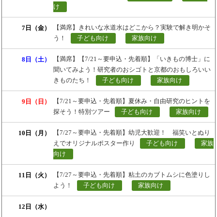
け
【満席】きれいな水道水はどこから？実験で解き明かそ
7日（金）
う！
子ども向け
家族向け
【満席】【7/21～要申込・先着順】「いきもの博士」に
8日（土）
聞いてみよう！研究者のおシゴトと京都のおもしろいい
きものたち！
子ども向け
家族向け
【7/21～要申込・先着順】夏休み・自由研究のヒントを
9日（日）
探そう！特別ツアー
子ども向け
家族向け
【7/27～要申込・先着順】幼児大歓迎！ 福笑いとぬり
10日（月）
えでオリジナルポスター作り
子ども向け
家族
向け
【7/27～要申込・先着順】粘土のカブトムシに色塗りし
11日（火）
よう！
子ども向け
家族向け
12日（水）