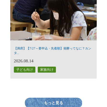
【満席】【7/27～要申込・先着順】発酵ってなに？カン
タ...
2026.08.14
子ども向け
家族向け
もっと見る