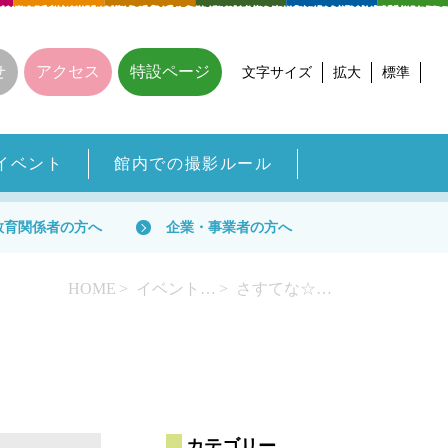
せ
アクセス
特設ページ
文字サイズ
拡大
標準
イベント
館内での撮影ルール
教育関係者の方へ
企業・事業者の方へ
HOME
イベント一覧
さすてな☆こどもごみ分別講座 7.23
カテゴリー