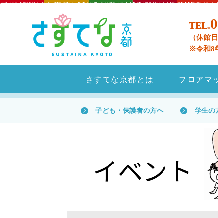
0
TEL.
（休館日
※令和8
さすてな京都とは
フロアマ
子ども・保護者の方へ
学生の
イベント