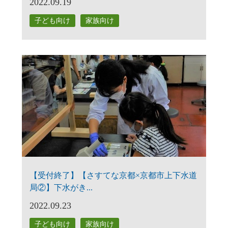
2022.09.19
子ども向け
家族向け
【受付終了】【さすてな京都×京都市上下水道
局②】下水がき...
2022.09.23
子ども向け
家族向け