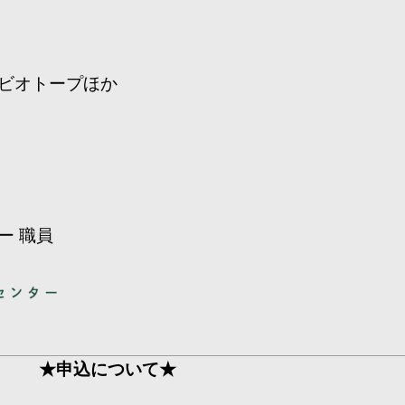
ビオトープほか
ー 職員
★申込について★