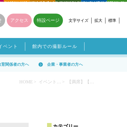
せ
アクセス
特設ページ
文字サイズ
拡大
標準
イベント
館内での撮影ルール
教育関係者の方へ
企業・事業者の方へ
HOME
イベント一覧
【満席】【きょうと生物多様性センター×さすてな京都】水底にくらす生き物を探せ！かいぼり生き物観察～さすてな☆自然観察会～
カテゴリー