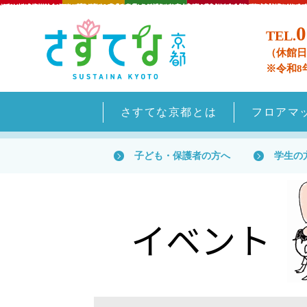
0
TEL.
（休館日
※令和8
さすてな京都とは
フロアマ
子ども・保護者の方へ
学生の
イベント