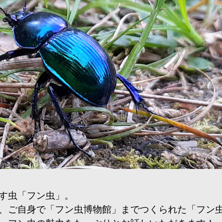
す虫「フン虫」。
、ご自身で「フン虫博物館」までつくられた「フン