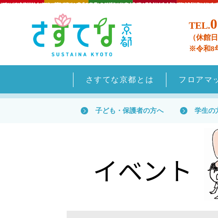
0
TEL.
（休館日
※令和8
さすてな京都とは
フロアマ
子ども・保護者の方へ
学生の
イベント