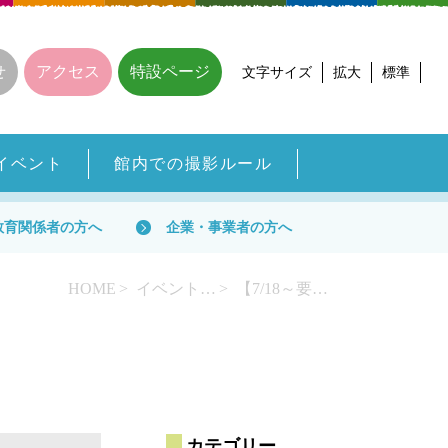
せ
アクセス
特設ページ
文字サイズ
拡大
標準
イベント
館内での撮影ルール
教育関係者の方へ
企業・事業者の方へ
HOME
イベント一覧
【7/18～要申込・先着順】フン虫王子・中村圭一さんに聞く！フン虫ってどんな虫！？
カテゴリー