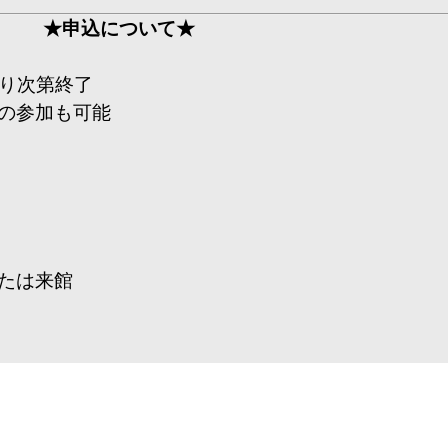
★申込について★
になり次第終了
の参加も可能
たは来館