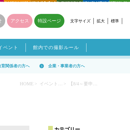
せ
アクセス
特設ページ
文字サイズ
拡大
標準
イベント
館内での撮影ルール
教育関係者の方へ
企業・事業者の方へ
HOME
イベント一覧
【8/4～要申込・先着順】お子様の発想のまま自由な工作！ゴミラプロジェクト
カテゴリー