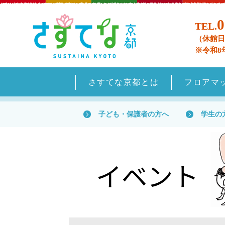
0
TEL.
（休館日
※令和8
さすてな京都とは
フロアマ
子ども・保護者の方へ
学生の
イベント