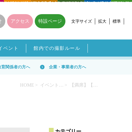
せ
アクセス
特設ページ
文字サイズ
拡大
標準
イベント
館内での撮影ルール
教育関係者の方へ
企業・事業者の方へ
HOME
イベント一覧
【満席】【7/6～要申込・先着順】京都市動物園×さすてな京都～動物の標本をさわってみよう！～
カテゴリー