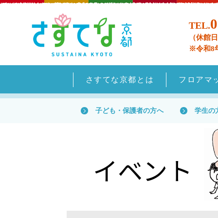
0
TEL.
（休館日
※令和8
さすてな京都とは
フロアマ
子ども・保護者の方へ
学生の
イベント