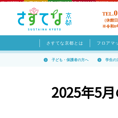
0
TEL.
（休館日
※令和8
さすてな京都とは
フロアマ
子ども・保護者の方へ
学生の
2025年5