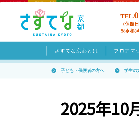
0
TEL.
（休館日
※令和8
さすてな京都とは
フロアマ
子ども・保護者の方へ
学生の
2025年1