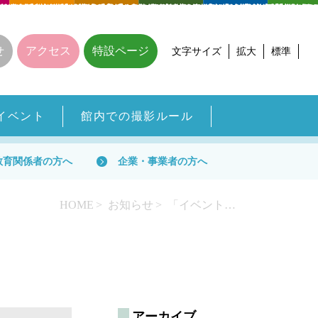
せ
アクセス
特設ページ
文字サイズ
拡大
標準
イベント
館内での撮影ルール
教育関係者の方へ
企業・事業者の方へ
HOME
お知らせ
「イベント案内チラシ第1号（5-7月号）」「広報誌第18号」発行！
アーカイブ