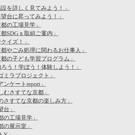
却施設を詳しく見てみよう！」
展望台に昇ってみよう！」
京都の工場見学」
京都SDGｓ取組ご案内」
でクイズ！」
な京都やごみ処理に関わるお仕事人」
な京都の子ども学習プログラム」
を知ろう！学ぼう！体験しよう！」
☆ゴミラプロジェクト」
ケートreport」
楽しむさすてな京都」
まのさすてな京都の楽しみ方」
望台」
京都の工場見学」
京都の展示室」
トY」